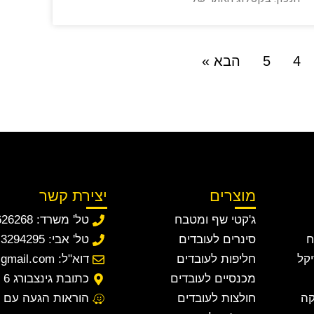
4
5
הבא »
מוצרים
יצירת קשר
ג'קטי שף ומטבח
טל' משרד: 03-9626268
ח
סינרים לעובדים
טל' אבי: 052-3294295‏
יקל
חליפות לעובדים
דוא"ל: avi.shivuk@gmail.com
מכנסיים לעובדים
כתובת גינצבורג 6 א.ת חדש ראשון-לציון
קה
חולצות לעובדים
הוראות הגעה עם אפ