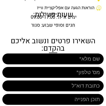
הוראות הגעה עם אפליקציית ווייז
שעות פעילות:
ימים א'-ה': 09:00-17:00
חגים וסופי שבוע: סגור
השאירו פרטים ונשוב אליכם
בהקדם: