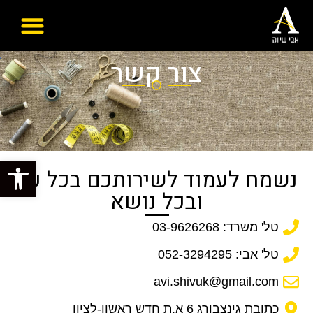
צור קשר
פתח סרגל
נשמח לעמוד לשירותכם בכל עת
ובכל נושא
טל' משרד: 03-9626268
טל' אבי: 052-3294295‏
avi.shivuk@gmail.com
כתובת גינצבורג 6 א.ת חדש ראשון-לציון